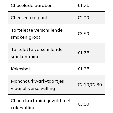
Chocolade aardbei
€1,75
Cheesecake punt
€2,00
Tartelette verschillende
€3,50
smaken groot
Tartelette verschillende
€1,75
smaken mini
Kokosbol
€1,35
Monchou/kwark-taartjes
€2,10/€2.30
vlaai of verse vulling
Choco hart mini gevuld met
€3,50
cakevulling