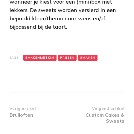
wanneer je kiest voor een (mini)box met
lekkers. De sweets worden versierd in een
bepaald kleur/thema naar wens en/of
bijpassend bij de taart.
TAGS:
BAKKENMETKIM
PRIJZEN
SMAKEN
Bericht
Vorig artikel
Volgend artikel
Bruiloften
Custom Cakes &
navigatie
Sweets