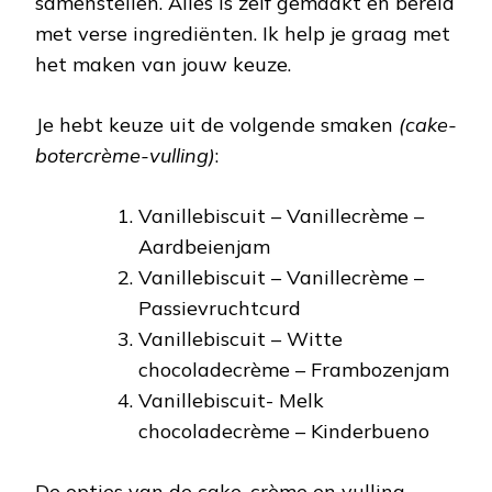
samenstellen. Alles is zelf gemaakt en bereid
met verse ingrediënten. Ik help je graag met
het maken van jouw keuze.
Je hebt keuze uit de volgende smaken
(cake-
botercrème-vulling)
:
Vanillebiscuit – Vanillecrème –
Aardbeienjam
Vanillebiscuit – Vanillecrème –
Passievruchtcurd
Vanillebiscuit – Witte
chocoladecrème – Frambozenjam
Vanillebiscuit- Melk
chocoladecrème – Kinderbueno
De opties van de cake, crème en vulling